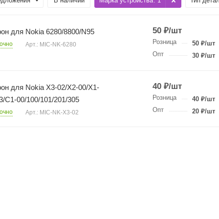
едложения
В наличии
Марка устройства
: 1
Тип дета
50
₽
/шт
он для Nokia 6280/8800/N95
Розница
50
₽
/шт
очно
Арт.: MIC-NK-6280
Опт
30
₽
/шт
40
₽
/шт
н для Nokia X3-02/X2-00/X1-
Розница
3/C1-00/100/101/201/305
40
₽
/шт
Опт
20
₽
/шт
очно
Арт.: MIC-NK-X3-02