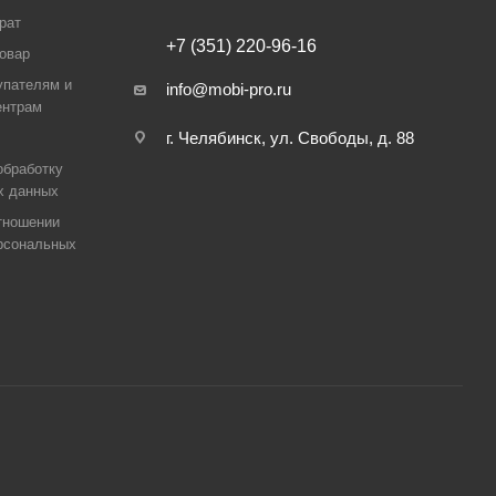
рат
+7 (351) 220-96-16
товар
упателям и
info@mobi-pro.ru
ентрам
г. Челябинск, ул. Свободы, д. 88
обработку
х данных
тношении
рсональных