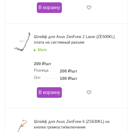
В корзину
Шлейф для Asus ZenFone 2 Laser (ZE500KL)
плата на системный разъем
Мало
200
₽
/шт
Розница
200
₽
/шт
Опт
100
₽
/шт
В корзину
Шлейф для Asus ZenFone 6 (ZS630KL) на
кнопки громкости/включения