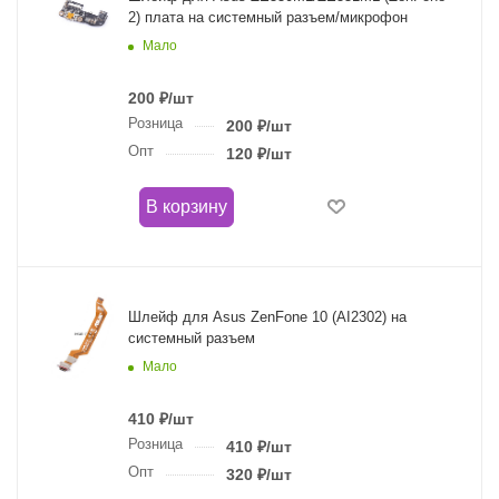
2) плата на системный разъем/микрофон
Мало
200
₽
/шт
Розница
200
₽
/шт
Опт
120
₽
/шт
В корзину
Шлейф для Asus ZenFone 10 (AI2302) на
системный разъем
Мало
410
₽
/шт
Розница
410
₽
/шт
Опт
320
₽
/шт