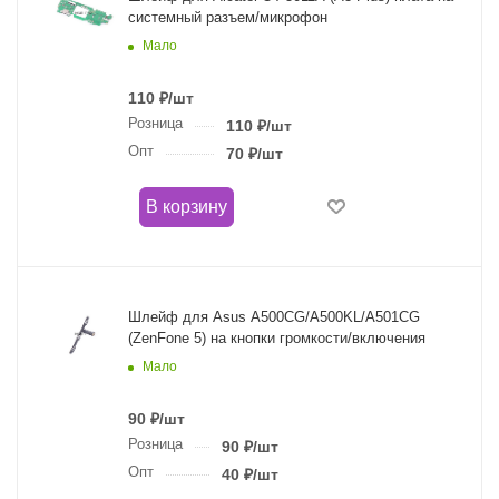
системный разъем/микрофон
Мало
110
₽
/шт
Розница
110
₽
/шт
Опт
70
₽
/шт
В корзину
Шлейф для Asus A500CG/A500KL/A501CG
(ZenFone 5) на кнопки громкости/включения
Мало
90
₽
/шт
Розница
90
₽
/шт
Опт
40
₽
/шт