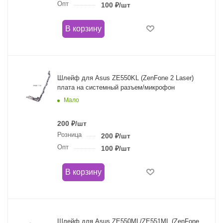
Опт
100
₽
/шт
В корзину
Шлейф для Asus ZE550KL (ZenFone 2 Laser)
плата на системный разъем/микрофон
Мало
200
₽
/шт
Розница
200
₽
/шт
Опт
100
₽
/шт
В корзину
Шлейф для Asus ZE550ML/ZE551ML (ZenFone