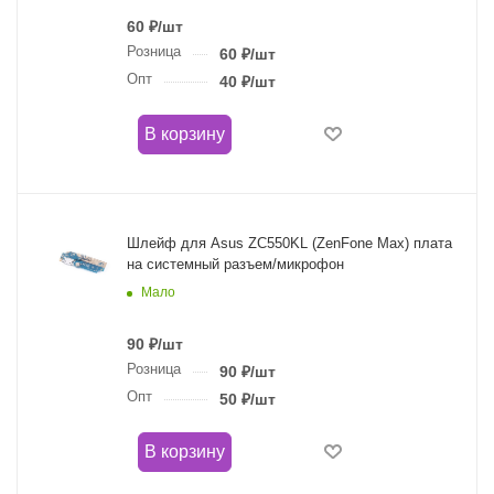
60
₽
/шт
Розница
60
₽
/шт
Опт
40
₽
/шт
В корзину
Шлейф для Asus ZC550KL (ZenFone Max) плата
на системный разъем/микрофон
Мало
90
₽
/шт
Розница
90
₽
/шт
Опт
50
₽
/шт
В корзину