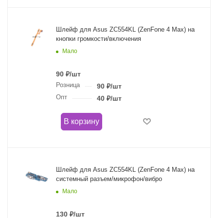
Шлейф для Asus ZC554KL (ZenFone 4 Max) на
кнопки громкости/включения
Мало
90
₽
/шт
Розница
90
₽
/шт
Опт
40
₽
/шт
В корзину
Шлейф для Asus ZC554KL (ZenFone 4 Max) на
системный разъем/микрофон/вибро
Мало
130
₽
/шт