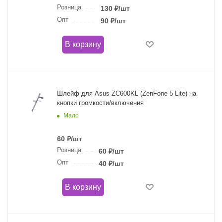
Розница
130
₽
/шт
Опт
90
₽
/шт
В корзину
Шлейф для Asus ZC600KL (ZenFone 5 Lite) на
кнопки громкости/включения
Мало
60
₽
/шт
Розница
60
₽
/шт
Опт
40
₽
/шт
В корзину