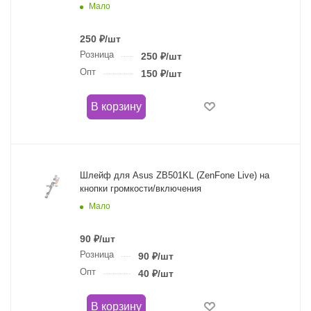
Мало
250
₽
/шт
Розница
250
₽
/шт
Опт
150
₽
/шт
В корзину
Шлейф для Asus ZB501KL (ZenFone Live) на
кнопки громкости/включения
Мало
90
₽
/шт
Розница
90
₽
/шт
Опт
40
₽
/шт
В корзину