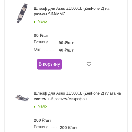
Шлейф для Asus ZE500CL (ZenFone 2) на
разъем SIM/MMC
Мало
90
₽
/шт
Розница
90
₽
/шт
Опт
40
₽
/шт
В корзину
Шлейф для Asus ZE500CL (ZenFone 2) плата на
системный разъем/микрофон
Мало
200
₽
/шт
Розница
200
₽
/шт