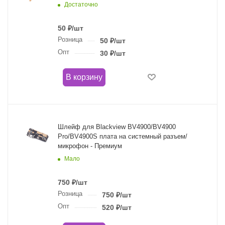
Достаточно
50
₽
/шт
Розница
50
₽
/шт
Опт
30
₽
/шт
В корзину
Шлейф для Blackview BV4900/BV4900
Pro/BV4900S плата на системный разъем/
микрофон - Премиум
Мало
750
₽
/шт
Розница
750
₽
/шт
Опт
520
₽
/шт