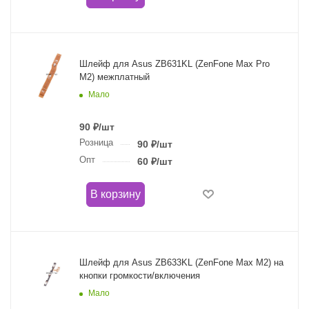
Шлейф для Asus ZB631KL (ZenFone Max Pro
M2) межплатный
Мало
90
₽
/шт
Розница
90
₽
/шт
Опт
60
₽
/шт
В корзину
Шлейф для Asus ZB633KL (ZenFone Max M2) на
кнопки громкости/включения
Мало