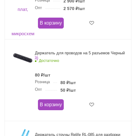
Розница
2 900
₽
/шт
Опт
2 570
₽
/шт
В корзину
Держатель для проводов на 5 разъемов Черный
Достаточно
80
₽
/шт
Розница
80
₽
/шт
Опт
50
₽
/шт
В корзину
Держатель струны Relife RL-085 для разборки