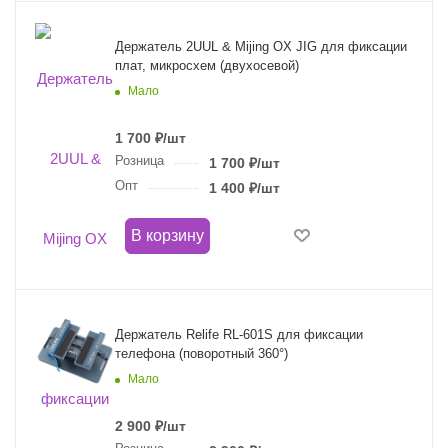
Держатель 2UUL & Mijing OX JIG для фиксации
плат, микросхем (двухосевой)
Мало
1 700
₽
/шт
Розница
1 700
₽
/шт
Опт
1 400
₽
/шт
В корзину
Держатель Relife RL-601S для фиксации
телефона (поворотный 360°)
Мало
2 900
₽
/шт