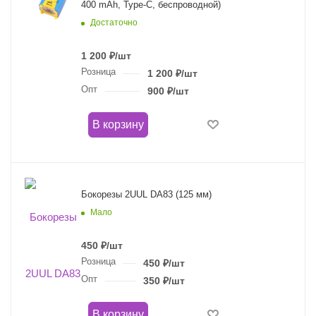
400 mAh, Type-C, беспроводной)
Достаточно
1 200
₽
/шт
Розница
1 200
₽
/шт
Опт
900
₽
/шт
В корзину
Бокорезы 2UUL DA83 (125 мм)
Мало
450
₽
/шт
Розница
450
₽
/шт
Опт
350
₽
/шт
В корзину