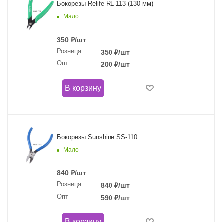
Бокорезы Relife RL-113 (130 мм)
Мало
350
₽
/шт
Розница
350
₽
/шт
Опт
200
₽
/шт
В корзину
Бокорезы Sunshine SS-110
Мало
840
₽
/шт
Розница
840
₽
/шт
Опт
590
₽
/шт
В корзину