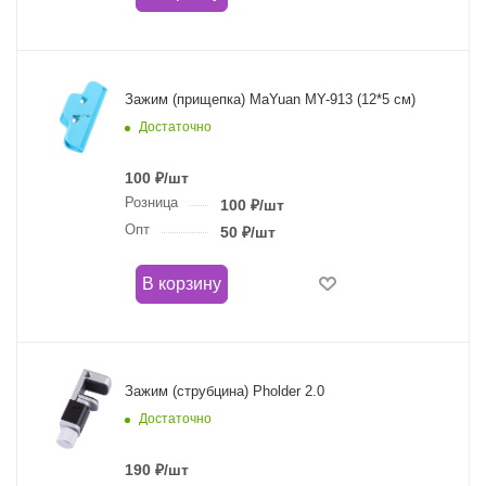
Зажим (прищепка) MaYuan MY-913 (12*5 см)
Достаточно
100
₽
/шт
Розница
100
₽
/шт
Опт
50
₽
/шт
В корзину
Зажим (струбцина) Pholder 2.0
Достаточно
190
₽
/шт