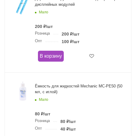
дисплейных модулей
Мало
200
₽
/шт
Розница
200
₽
/шт
Опт
100
₽
/шт
В корзину
Ёмкость для жидкостей Mechanic MC-PE50 (50
мл, с иглой)
Мало
80
₽
/шт
Розница
80
₽
/шт
Опт
40
₽
/шт