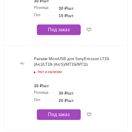
30
₽
/шт
Розница
30
₽
/шт
Опт
15
₽
/шт
Под заказ
Разъем MicroUSB для SonyEricsson LT15i
(Arc)/LT18i (ArcS)/MT15i/MT11i
Нет в наличии
30
₽
/шт
Розница
30
₽
/шт
Опт
20
₽
/шт
Под заказ