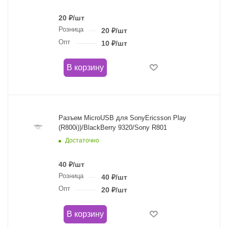
20
₽
/шт
Розница
20
₽
/шт
Опт
10
₽
/шт
В корзину
Разъем MicroUSB для SonyEricsson Play
(R800i))/BlackBerry 9320/Sony R801
Достаточно
40
₽
/шт
Розница
40
₽
/шт
Опт
20
₽
/шт
В корзину