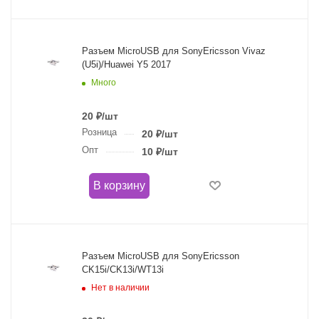
Разъем MicroUSB для SonyEricsson Vivaz
(U5i)/Huawei Y5 2017
Много
20
₽
/шт
Розница
20
₽
/шт
Опт
10
₽
/шт
В корзину
Разъем MicroUSB для SonyEricsson
CK15i/CK13i/WT13i
Нет в наличии