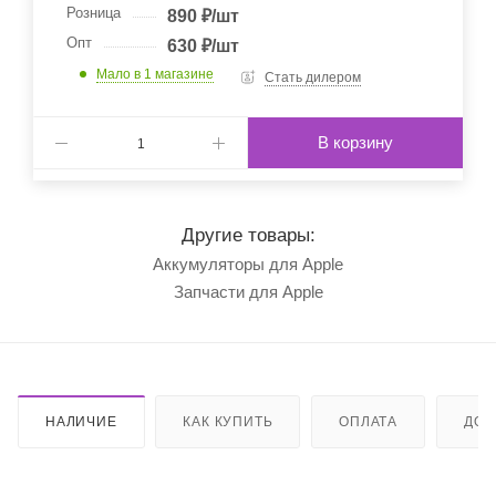
Розница
890
₽
/шт
Опт
630
₽
/шт
Мало
в 1 магазине
Стать дилером
В корзину
Другие товары:
Аккумуляторы для Apple
Запчасти для Apple
НАЛИЧИЕ
КАК КУПИТЬ
ОПЛАТА
ДОС