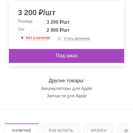
3 200
₽
/шт
Розница
3 200
₽
/шт
Опт
2 900
₽
/шт
Нет в наличии
Стать дилером
Под заказ
Другие товары:
Аккумуляторы для Apple
Запчасти для Apple
НАЛИЧИЕ
КАК КУПИТЬ
ОПЛАТА
ДОС