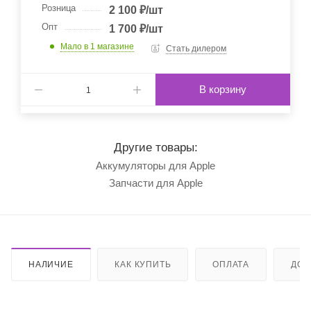
Розница
2 100
₽
/шт
Опт
1 700
₽
/шт
Мало
в 1 магазине
Стать дилером
В корзину
Другие товары:
Аккумуляторы для Apple
Запчасти для Apple
НАЛИЧИЕ
КАК КУПИТЬ
ОПЛАТА
ДОС