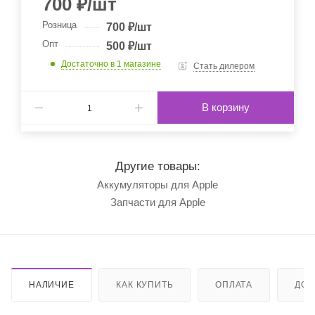
700
₽
/шт
Розница
700
₽
/шт
Опт
500
₽
/шт
Достаточно
в 1 магазине
Стать дилером
В корзину
Другие товары:
Аккумуляторы для Apple
Запчасти для Apple
НАЛИЧИЕ
КАК КУПИТЬ
ОПЛАТА
ДОС