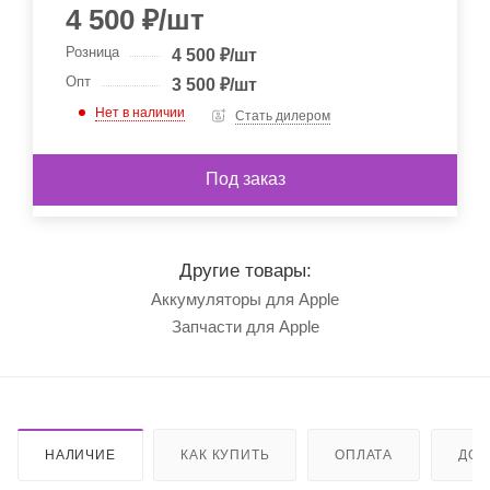
4 500
₽
/шт
Розница
4 500
₽
/шт
Опт
3 500
₽
/шт
Нет в наличии
Стать дилером
Под заказ
Другие товары:
Аккумуляторы для Apple
Запчасти для Apple
НАЛИЧИЕ
КАК КУПИТЬ
ОПЛАТА
ДОС