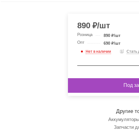
890
₽
/шт
Розница
890
₽
/шт
Опт
690
₽
/шт
Нет в наличии
Стать
Под за
Другие т
Аккумуляторы
Запчасти д