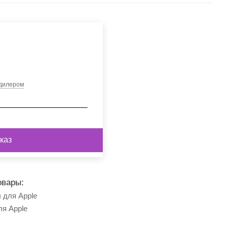
 дилером
каз
овары:
 для Apple
ля Apple