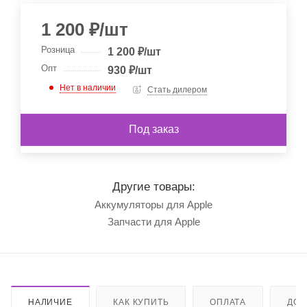
1 200
₽
/шт
Розница
1 200
₽
/шт
Опт
930
₽
/шт
Нет в наличии
Стать дилером
Под заказ
Другие товары:
Аккумуляторы для Apple
Запчасти для Apple
НАЛИЧИЕ
КАК КУПИТЬ
ОПЛАТА
ДОС