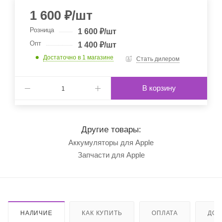
1 600
₽
/шт
Розница
1 600
₽
/шт
Опт
1 400
₽
/шт
Достаточно
в 1 магазине
Стать дилером
В корзину
Другие товары:
Аккумуляторы для Apple
Запчасти для Apple
НАЛИЧИЕ
КАК КУПИТЬ
ОПЛАТА
ДОС