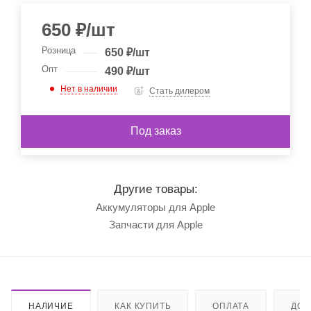
650
₽
/шт
Розница
650
₽
/шт
Опт
490
₽
/шт
Нет в наличии
Стать дилером
Под заказ
Другие товары:
Аккумуляторы для Apple
Запчасти для Apple
НАЛИЧИЕ
КАК КУПИТЬ
ОПЛАТА
ДОС