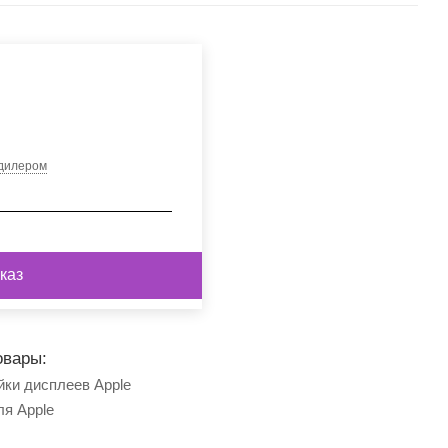
 дилером
каз
овары:
йки дисплеев Apple
ля Apple