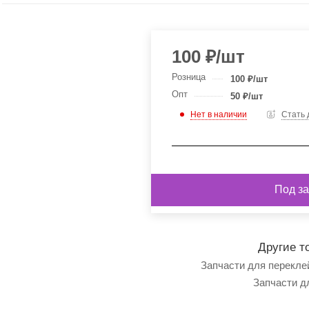
100
₽
/шт
Розница
100
₽
/шт
Опт
50
₽
/шт
Нет в наличии
Стать
Под за
Другие т
Запчасти для перекле
Запчасти д