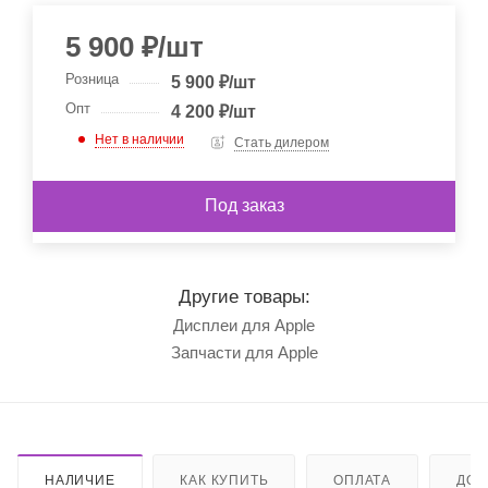
5 900
₽
/шт
Розница
5 900
₽
/шт
Опт
4 200
₽
/шт
Нет в наличии
Стать дилером
Под заказ
Другие товары:
Дисплеи для Apple
Запчасти для Apple
НАЛИЧИЕ
КАК КУПИТЬ
ОПЛАТА
ДОС