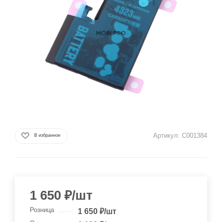
Артикул:
C001384
В избранное
1 650
₽
/шт
Розница
1 650
₽
/шт