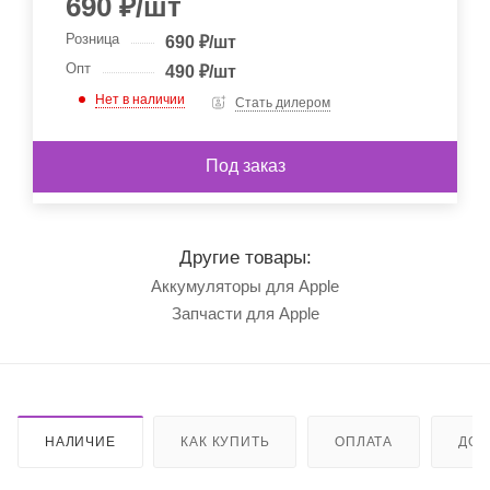
690
₽
/шт
Розница
690
₽
/шт
Опт
490
₽
/шт
Нет в наличии
Стать дилером
Под заказ
Другие товары:
Аккумуляторы для Apple
Запчасти для Apple
НАЛИЧИЕ
КАК КУПИТЬ
ОПЛАТА
ДОС