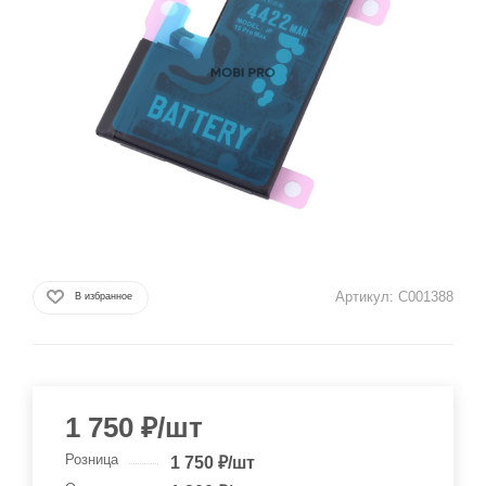
Артикул:
C001388
В избранное
1 750
₽
/шт
Розница
1 750
₽
/шт